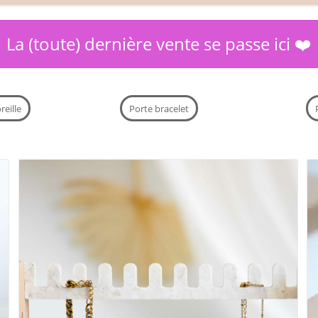
La (toute) dernière vente se passe ici ❤️
reille
Porte bracelet