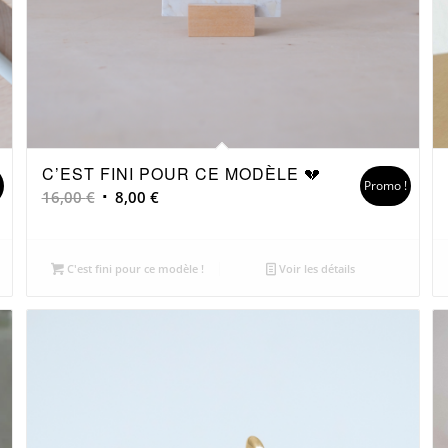
C’EST FINI POUR CE MODÈLE 💔
!
Promo !
Le
Le
16,00
€
8,00
€
prix
prix
initial
actuel
était :
est :
C'est fini pour ce modèle !
Voir les détails
16,00 €.
8,00 €.