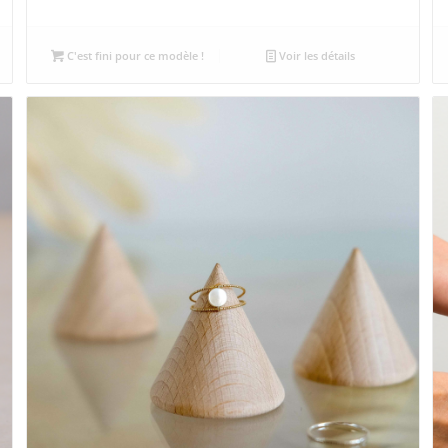
prix
prix
initial
actuel
était :
est :
C'est fini pour ce modèle !
Voir les détails
8,00 €.
4,00 €.