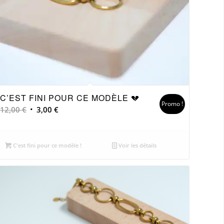
C’EST FINI POUR CE MODÈLE 💔
Promo !
Le
Le
12,00
€
3,00
€
prix
prix
initial
actuel
était :
est :
C'est fini pour ce modèle !
Voir les détails
12,00 €.
3,00 €.