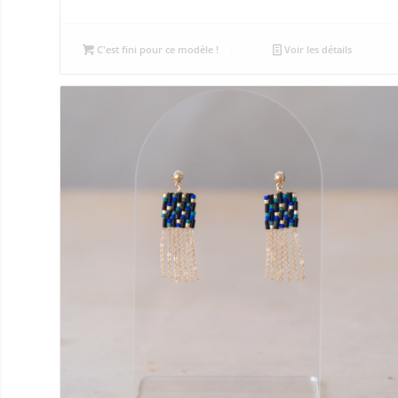
prix
prix
initial
actuel
était :
est :
C'est fini pour ce modèle !
Voir les détails
8,00 €.
4,00 €.