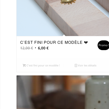
C’EST FINI POUR CE MODÈLE 💔
Promo 
Le
Le
12,00
€
6,00
€
prix
prix
initial
actuel
était :
est :
C'est fini pour ce modèle !
Voir les détails
12,00 €.
6,00 €.