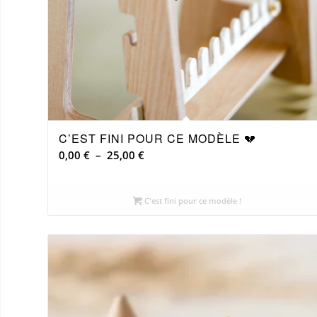
C’EST FINI POUR CE MODÈLE 💔
Plage
0,00
€
–
25,00
€
de
prix :
C'est fini pour ce modèle !
0,00 €
à
25,00 €