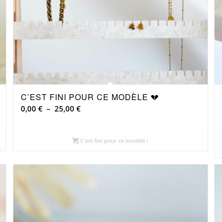
C’EST FINI POUR CE MODÈLE 💔
Plage
0,00
€
–
25,00
€
de
prix :
C'est fini pour ce modèle !
0,00 €
à
25,00 €