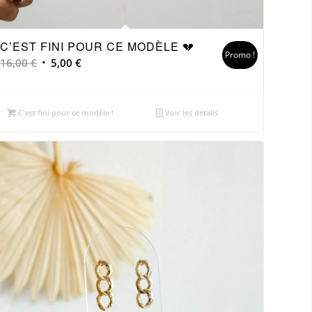
C’EST FINI POUR CE MODÈLE 💔
Promo !
Le
Le
16,00
€
5,00
€
prix
prix
initial
actuel
était :
est :
C'est fini pour ce modèle !
Voir les détails
16,00 €.
5,00 €.