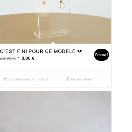
C’EST FINI POUR CE MODÈLE 💔
Promo !
Le
Le
22,00
€
8,00
€
prix
prix
initial
actuel
était :
est :
C'est fini pour ce modèle !
Voir les détails
22,00 €.
8,00 €.