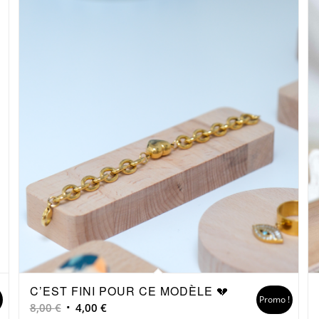
C’EST FINI POUR CE MODÈLE 💔
!
Promo !
Le
Le
8,00
€
4,00
€