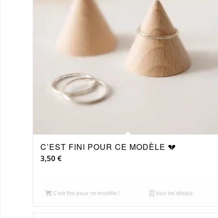
C’EST FINI POUR CE MODÈLE 💔
3,50
€
C'est fini pour ce modèle !
Voir les détails