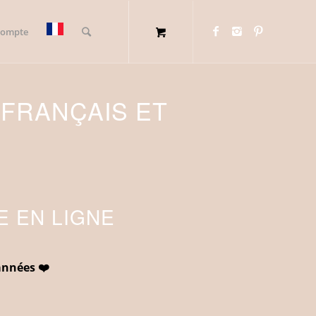
compte
 FRANÇAIS ET
E EN LIGNE
années ❤️