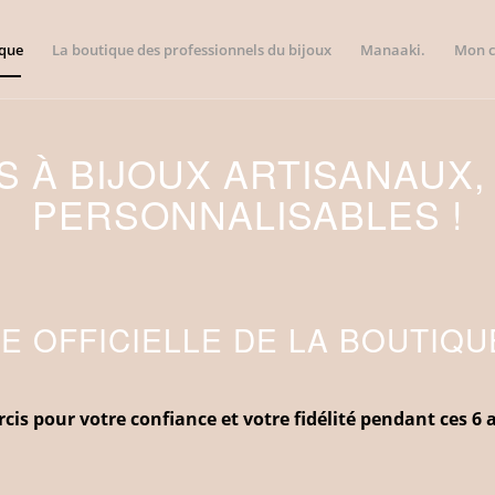
ique
La boutique des professionnels du bijoux
Manaaki.
Mon 
 À BIJOUX ARTISANAUX,
PERSONNALISABLES !
 OFFICIELLE DE LA BOUTIQU
rcis pour votre confiance et votre fidélité pendant ces 6 