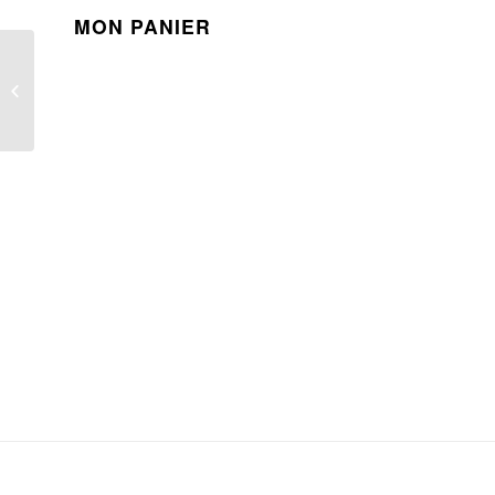
MON PANIER
C’est fini pour ce
modèle 💔