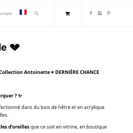
compte
le 💔
 Collection Antoinette
♥️
DERNIÈRE CHANCE
arquer ? ✨
ectionné dans du bois de hêtre et en acrylique
les.
es d’oreilles
que ce soit en vitrine, en boutique