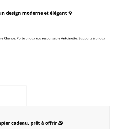
un design moderne et élégant
💎
ère Chance
,
Porte bijoux éco responsable Antoinette
,
Supports à bijoux
mations complémentaires					
ier cadeau, prêt à offrir 🎁