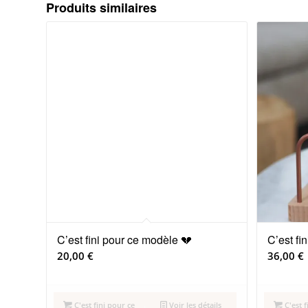
Produits similaires
C’est fini pour ce modèle 💔
C’est fi
20,00
€
36,00
€
C'est fini pour ce
Voir les détails
C'est f