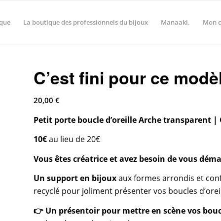
ique
La boutique des professionnels du bijoux
Manaaki.
Mon 
C’est fini pour ce modè
20,00
€
Petit porte boucle d’oreille Arche transparent |
10
€
au lieu de 20
€
Vous êtes créatrice et avez besoin de vous dém
Un support en bijoux
aux formes arrondis et conf
recyclé pour joliment présenter vos boucles d’oreil
👉 Un présentoir pour mettre en scène vos boucl