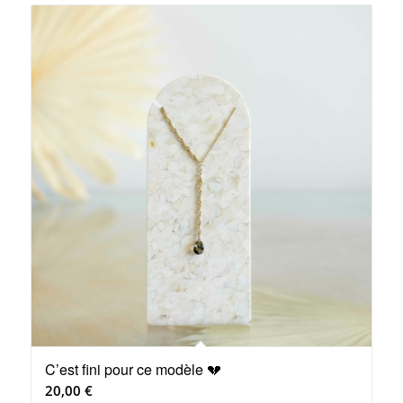
les
produits
en
ordre
ascendant
C’est fini pour ce modèle 💔
20,00
€