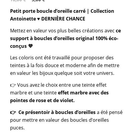
prix
prix
Petit porte boucle d’oreille carré | Collection
initial
actuel
Antoinette
♥️
DERNIÈRE CHANCE
était :
est :
16,00 €.
5,00 €.
Mettez en valeur vos plus belles créations avec
ce
support à boucles d’oreilles original 100% éco-
conçus 💜
Les coloris ont été travaillé pour proposer des
teintes à la fois douce et moderne afin de mettre
en valeur les bijoux quelque soit votre univers.
👉 Vous avez le choix entre une teinte effet
marbre et une teinte
effet marbre avec des
pointes de rose et de violet.
👉 Ce présentoir à boucles d’oreilles
a été pensé
pour mettre en valeur des boucles d’oreilles
puces.