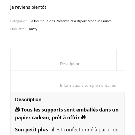
Je reviens bientôt
Catégorie :
..La Boutique des Présentoirs à Bijoux Made in France
Étiquette :
Toasty
						Description					
						Informations compl
Description
🎁 Tous les supports sont emballés dans un
papier cadeau, prêt à offrir 🎁
Son petit plus
: il est confectionné à partir de