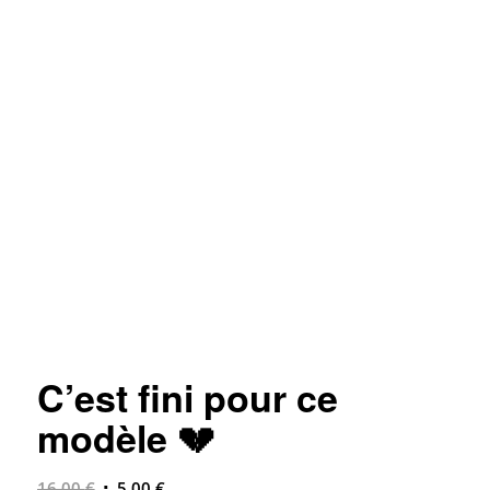
C’est fini pour ce
modèle 💔
Le
Le
16,00
€
5,00
€