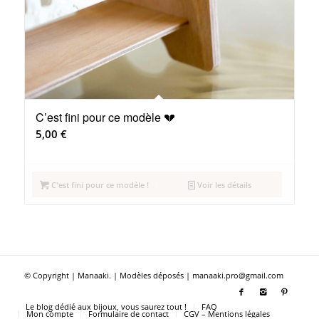
C’est fini pour ce modèle 💔
5,00
€
C'est fini pour ce modèle !
Voir les détails
© Copyright | Manaaki. | Modèles déposés | manaaki.pro@gmail.com
Le blog dédié aux bijoux, vous saurez tout !
FAQ
Mon compte
Formulaire de contact
CGV – Mentions légales