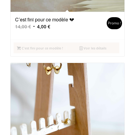
C’est fini pour ce modèle 💔
Promo !
Le
Le
14,00
€
4,00
€
prix
prix
initial
actuel
était :
est :
C'est fini pour ce modèle !
Voir les détails
14,00 €.
4,00 €.