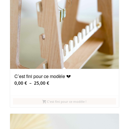
C’est fini pour ce modèle 💔
Plage
0,00
€
–
25,00
€
de
prix :
C'est fini pour ce modèle !
0,00 €
à
25,00 €