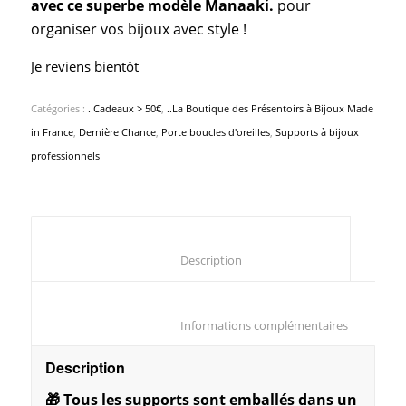
avec ce superbe modèle Manaaki.
pour
organiser vos bijoux avec style !
Je reviens bientôt
Catégories :
. Cadeaux > 50€
,
..La Boutique des Présentoirs à Bijoux Made
in France
,
Dernière Chance
,
Porte boucles d'oreilles
,
Supports à bijoux
professionnels
						Description					
						Informations compl
Description
🎁 Tous les supports sont emballés dans un