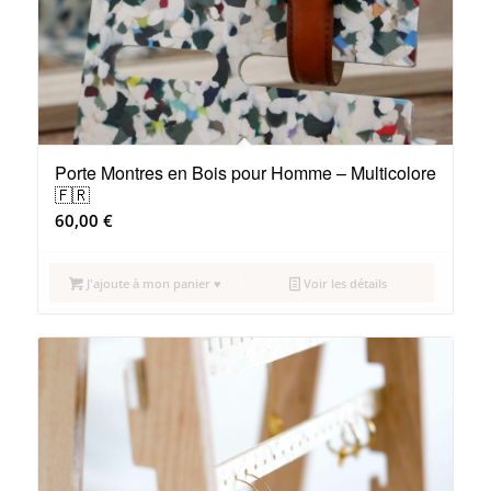
Porte Montres en Bois pour Homme – Multicolore
🇫🇷
60,00
€
J'ajoute à mon panier ♥
Voir les détails