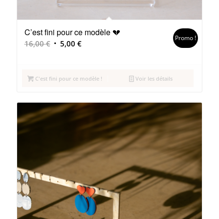
C’est fini pour ce modèle 💔
Promo !
Le
Le
16,00
€
5,00
€
prix
prix
initial
actuel
était :
est :
C'est fini pour ce modèle !
Voir les détails
16,00 €.
5,00 €.