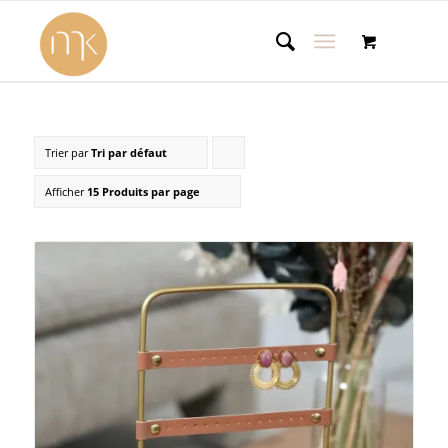
Trier par
Tri par défaut
Cliquer
pour
Afficher
15 Produits par page
trier
les
produits
en
ordre
ascendant