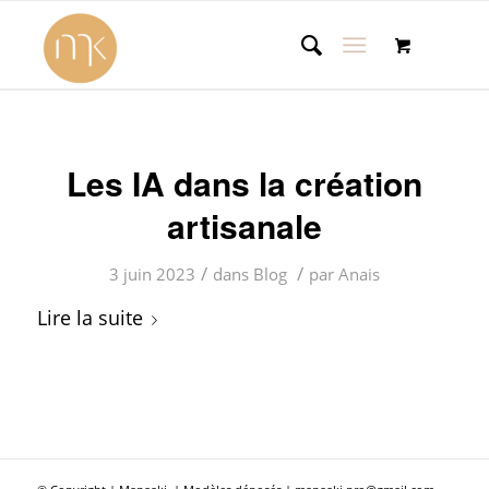
Les IA dans la création
artisanale
/
/
3 juin 2023
dans
Blog
par
Anais
Lire la suite