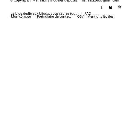
© Copyright | Manaaki. | Modèles déposés | manaaki.pro@gmail.com
Le blog dédié aux bijoux, vous saurez tout !
FAQ
Mon compte
Formulaire de contact
CGV – Mentions légales